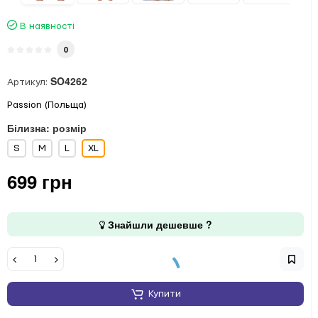
В наявності
0
SO4262
Артикул:
Passion (Польща)
Білизна: розмір
S
M
L
XL
699 грн
Знайшли дешевше ?
Купити