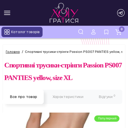
0
Каталог товарів
Головна
Спортивні трусики-стрінги Passion PS007 PANTIES yellow, size
Спортивні трусики-стрінги Passion PS007
PANTIES yellow, size XL
0
Все про товар
Характеристики
Відгуки
Популярний