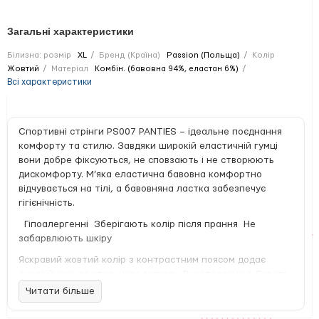
Загальні характеристики
Білизна: розмір
XL
Бренд (Країна)
Passion (Польща)
Колір
Жовтий
Матеріал
Комбін. (бавовна 94%, еластан 6%)
Всі характеристики
Спортивні стрінги PS007 PANTIES – ідеальне поєднання
комфорту та стилю. Завдяки широкій еластичній гумці
вони добре фіксуються, не сповзають і не створюють
дискомфорту. М’яка еластична бавовна комфортно
відчувається на тілі, а бавовняна ластка забезпечує
гігієнічність.
Гіпоалергенні Зберігають колір після прання Не
забарвлюють шкіру
Яскравий жовтий колір з контрастним поясом додає
енергійного та стильного вигляду. Виготовлено в Європі,
94% котон, 6% еластан.
Читати більше