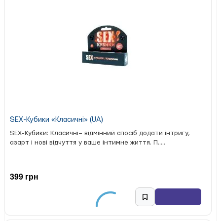
дата виконання
Це простий інструмент для того, щоб частіше ділитися
увагою, планувати невеликі радості та зберігати
купити чекову книжку бажань
спогади. Якщо плануєте
,
обирайте «DREAM BOOK» — зрозумілий формат, 12
готових епізодів і теплі емоції для вас обох.
SEX-Кубики «Класичні» (UA)
SEX-Кубики: Класичні– відмінний спосіб додати інтригу,
азарт і нові відчуття у ваше інтимне життя. П.....
399 грн