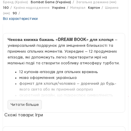
Бренд (Країна)
Bombat Game (Україна)
Загальна довжина (мм)
160
Країна надходження
Україна
Матеріал
Картон
Ширина
(мм)
90
Всі характеристики
Чекова книжка бажань «DREAM BOOK» для хлопця
—
універсальний подарунок для зміцнення близькості та
приємних спільних моментів. Усередині — 12 продуманих
епізодів, які допоможуть легко перетворити мрії на
маленькі події та створити особливу атмосферу турботи.
12 купонів-епізодів для спільних вражень
мова оформлення: українська
формат для хлопця/чоловіка — доречний до будь-
якого свята або як приємний сюрприз
акуратний дизайн, що підкреслює символічність
подарунка
Читати більше
оберіть бажання, відірвіть відповідний чек і
передайте партнерці для виконання
Схожі товари: Ігри
термін виконання узгоджується попередньо; кожен
чек дійсний один раз
на корінці ставиться позначка про погашення та