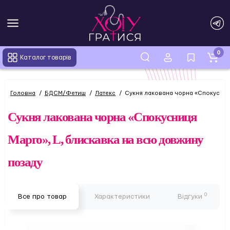
0
Каталог товарів
Головна
БДСМ/Фетиш
Латекс
Сукня лакована чорна «Спокусниц
Сукня лакована чорна «Спокусниця
Марго», L, блискавка на всю довжину
позаду
0
Все про товар
Характеристики
Відгуки