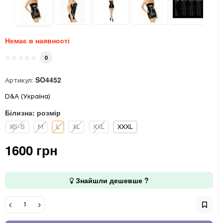
Немає в наявності
0
SO4452
Артикул:
D&A (Україна)
Білизна: розмір
XS-S
M
L
XL
XXL
XXXL
1600 грн
Знайшли дешевше ?