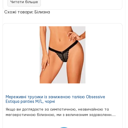
Читати більше
потягніть за кільце - і сукні наче й не було. У такому
вбранні ти відчуєш себе розкішною і бажаною жінкою, чиї
Схожі товари: Білизна
примхи завжди виконуються.
Сукня вироблена в Україні.
Мереживні трусики із заниженою талією Obsessive
Estiqua panties M/L, чорні
Якщо ви доглядаєте за симпатичною, незвичайною та
мегаеротичною білизною, ми з величезним задоволенн.....