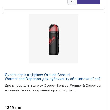
Hydroxyethylcellulose, Methylparaben, Hydroxypropyl
Cyclodextrin, Iodopropynyl Butylcarbamate,
Cyclotetrasiloxane
Бренд (країна):
Країна
Tenga (Японія)
виробництва:
Маса:
Упаковка:
В’єтнам
0,132 кг
довжина — 6,9 см
ширина — 6,9 см
висота — 15,5 см
Загальна довжина:
тип — захисна плівка
155 мм
Ширина:
69 мм
Диспенсер з підігрівом Otouch Sensual
Warmer and Dispenser для лубриканту або масажної олії
Диспенсер для підігріву Otouch Sensual Warmer & Dispenser
— компактний електронний пристрій для .....
1349 грн