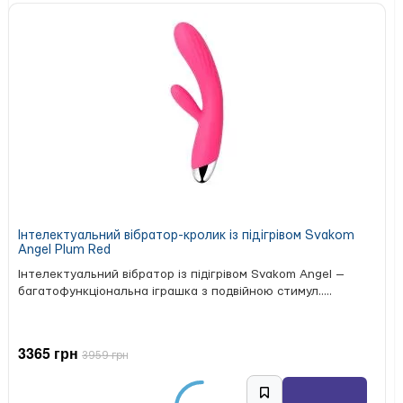
тепер це не просто «гармошка», а гнучка спіраль, яку
можна рухати в будь-якому напрямку. Ви відчуєте по-
справжньому незвичайні відчуття:
тривимірну мастурбацію
— рухи вгору-вниз,
вправо-вліво та вперед-назад за вашим бажанням;
унікальну внутрішню текстуру
— чергування
опуклостей і реберець, а також виражену
пупирчасту опуклість у зоні головки;
вакуумний ефект
з отвором для контролю;
механізм Smooth Pad
, який забезпечує повну
герметичність, запобігає витіканню змазки та
автоматично рівномірно розподіляє її по всьому
мастурбатору під час введення.
Інтелектуальний вібратор-кролик із підігрівом Svakom
Angel Plum Red
Спробуйте динамічну мастурбацію—і вам захочеться
Інтелектуальний вібратор із підігрівом Svakom Angel —
Tenga Rolling Head
повертатися до неї знову і знову!
багатофункціональна іграшка з подвійною стимул.....
Cup з інтенсивною стимуляцією головки NEW
готовий
до використання одразу після покупки—всередині вже є
лубрикант. Він розміщений у спеціальних резервуарах,
3365 грн
завдяки чому вхід залишається вологим і слизьким
3959 грн
протягом усього процесу.
Зніміть упаковку, відкрийте кришку та насолоджуйтесь