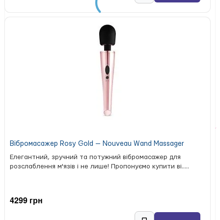
на повну! Мастурбатор призначений для одноразового
використання. За повторного застосування обов’язково
використовуйте презерватив і додатковий лубрикант.
Tenga
Японська компанія
створює та виготовляє
високотехнологічні мастурбатори, що проходять суворе
тестування в Японії та США. Лубрикант має
токсикологічну сертифікацію відповідно до Директиви ЄС
76/768/EEC.
Основні характеристики мастурбатора Tenga Rolling
Head Cup:
Розміри корпусу:
6,9 × 6,9 × 15,5 см
Розміри вставки:
ширина ≈ 4,5 см, глибина ≈ 15 см
Матеріали:
Вібромасажер Rosy Gold — Nouveau Wand Massager
корпус — поліетилен
Елегантний, зручний та потужний вібромасажер для
розслаблення м'язів і не лише! Пропонуємо купити ві.....
змазувальне кільце — поліуретан
вставка — термопластичний еластомер (TPE)
Склад змазки:
Water, Glycerin, Propylene Glycol, PEG-
4299 грн
40 Hydrogenated Castor Oil, Sodium Polyacrylate,
Phenoxyethanol, Cyclopentasiloxane,