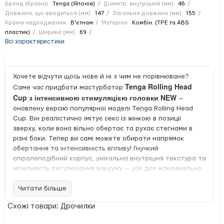
Бренд (Країна)
Tenga (Японія)
Діаметр: внутрішній (мм)
46
Довжина, що вводиться (мм)
147
Загальна довжина (мм)
155
Країна надходження
В'єтнам
Матеріал
Комбін. (TPE та ABS
пластик)
Ширина (мм)
69
Всі характеристики
Хочете відчути щось нове й ні з чим не порівнюване?
Tenga Rolling Head
Саме час придбати мастурбатор
Cup з інтенсивною стимуляцією головки NEW
—
оновлену версію популярної моделі Tenga Rolling Head
Cup. Він реалістично імітує секс із жінкою в позиції
зверху, коли вона вільно обертає та рухає стегнами в
різні боки. Тепер ви самі можете обирати напрямок
обертання та інтенсивність впливу! Гнучкий
спіралеподібний корпус, унікальна внутрішня текстура та
можливість регулювання вакууму — усе для максимально
повного й надреалістичного задоволення.
Читати більше
Насолоджуйтесь на всі 360°! Крутіть, тягніть і повертайте
Tenga Rolling Head Cup
його так, як вам хочеться —
Схожі товари: Дрочилки
NEW
створений для всебічної насолоди. Корпус оновлено: