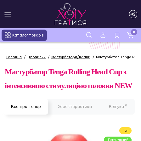
0
Каталог товарів
Головна
Дрочилки
Мастурбатори/вагіни
Мастурбатор Tenga Roll
Мастурбатор Tenga Rolling Head Cup з
інтенсивною стимуляцією головки NEW
0
Все про товар
Характеристики
Відгуки
Топ
Популярний