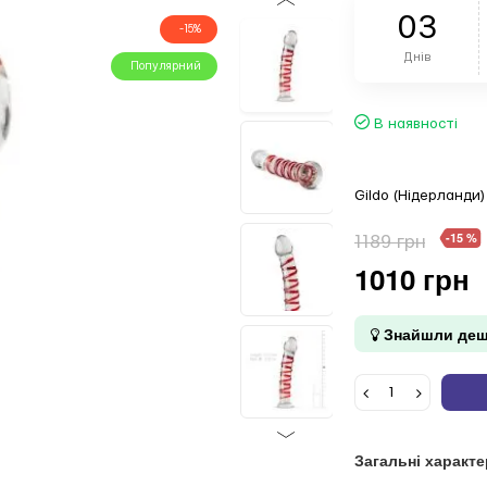
0
3
-15%
Днів
Популярний
В наявності
Gildo (Нідерланди)
-15 %
1189 грн
1010 грн
Знайшли деш
Загальні характ