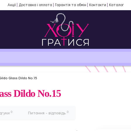
Акції
Доставка і оплата
Гарантія та обмін
Контакти
Каталог
ildo Glass Dildo No.15
ss Dildo No.15
0
0
дгуки
Питання - відповідь