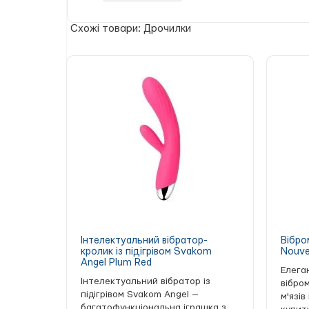
Діаметр
: 2,8 см
Колір
: прозорий із червоним
Схожі товари: Дрочилки
Матеріал
: боросилікатне скло (гіпоал
Текстура
: рельєфна, ребриста
Підходить для
: неї та нього
Інтелектуальний вібратор-
Вібро
кролик із підігрівом Svakom
Nouve
Angel Plum Red
Елега
Інтелектуальний вібратор із
вібро
підігрівом Svakom Angel —
м'язів
багатофункціональна іграшка з