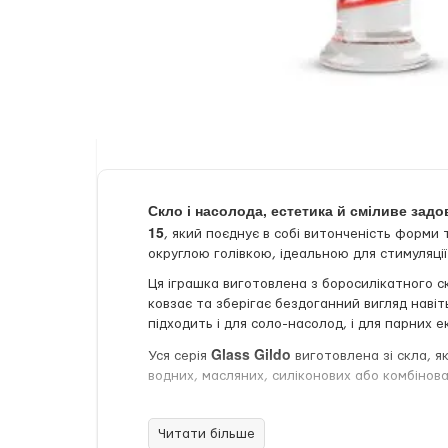
Скло і насолода, естетика й сміливе задо
15
, який поєднує в собі витонченість форми
округлою голівкою, ідеальною для стимуляції
Ця іграшка виготовлена з боросилікатного ск
ковзає та зберігає бездоганний вигляд наві
підходить і для соло-насолод, і для парних е
Glass Gildo
Уся серія
виготовлена зі скла, я
водних, масляних, силіконових або комбінов
Довжина
Читати більше
: 17,5 см