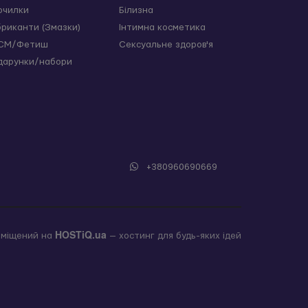
очилки
Білизна
бриканти (Змазки)
Інтимна косметика
СМ/Фетиш
Сексуальне здоров'я
дарунки/набори
+380960690669
HOSTiQ.ua
зміщений на
— хостинг для будь-яких ідей