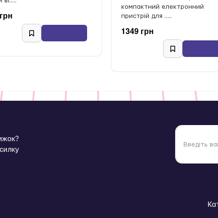
ві.....
компактний електронний
 грн
пристрій для .....
1349 грн
нижок?
зсилку
Ка