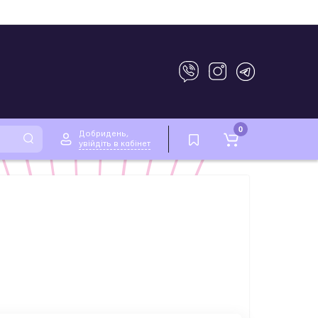
0
Добридень,
увійдіть в кабінет