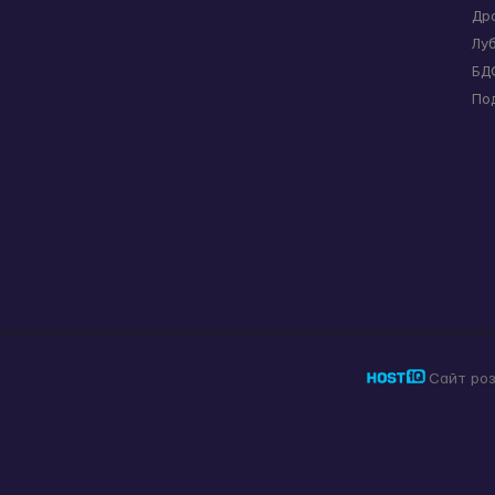
Др
Лу
БД
По
Сайт ро