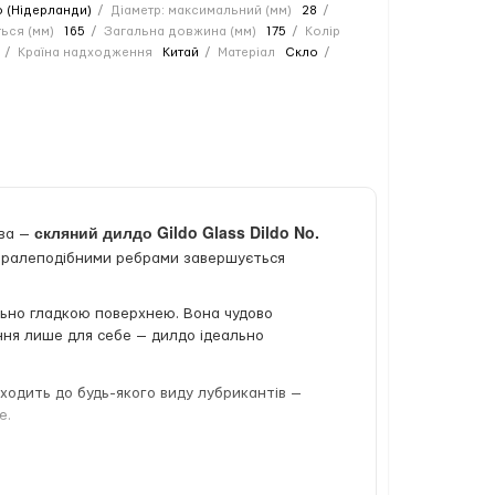
o (Нідерланди)
Діаметр: максимальний (мм)
28
ься (мм)
165
Загальна довжина (мм)
175
Колір
Країна надходження
Китай
Матеріал
Скло
скляний дилдо Gildo Glass Dildo No.
тва —
спіралеподібними ребрами завершується
ально гладкою поверхнею. Вона чудово
ння лише для себе — дилдо ідеально
дходить до будь-якого виду лубрикантів —
е.