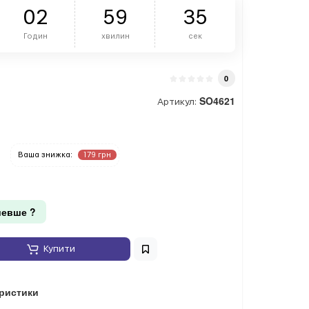
0
2
5
9
3
4
Годин
хвилин
сек
0
SO4621
Артикул:
Ваша знижка:
179 грн
евше ?
Купити
еристики