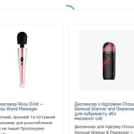
ергенне, без фталатів)
масажер Rosy Gold —
Диспенсер з підігрівом Otou
au Wand Massager
Sensual Warmer and Dispense
для лубриканту або
нтний, зручний та потужний
масажної олії
масажер для розслаблення
Диспенсер для підігріву Otou
 і не лише! Пропонуємо
Sensual Warmer & Dispenser —