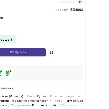
0
SO4693
Артикул:
я)
евше ?
Купити
еристики
d Wigs (Франція)
Колір
Рудий
Країна надходження
интетичне волокно високої якості
Розмір
Регулюється
ачків
Тип упаковки
Картонна коробка
Упаковка: