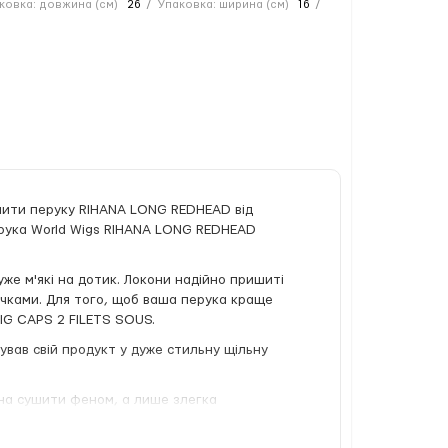
ковка: довжина (см)
26
Упаковка: ширина (см)
16
упити перуку RIHANA LONG REDHEAD від
Перука World Wigs RIHANA LONG REDHEAD
уже м'які на дотик. Локони надійно пришиті
гачками. Для того, щоб ваша перука краще
WIG CAPS 2 FILETS SOUS.
вав свій продукт у дуже стильну щільну
жна сушити феном, а лише злегка