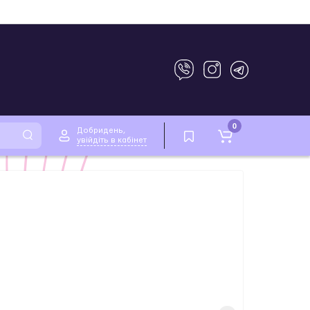
0
Добридень,
увійдіть в кабінет