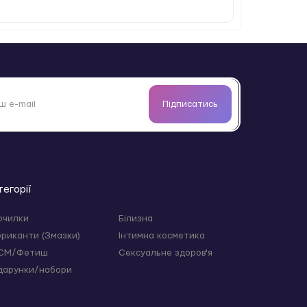
Підписатись
тегорії
очилки
Білизна
бриканти (Змазки)
Інтимна косметика
СМ/Фетиш
Сексуальне здоров'я
дарунки/набори