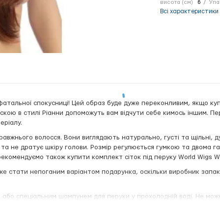
висота (см)
6
Упа
Всі характеристики
 фатальної спокусниці! Цей образ буде дуже переконливим, якщо к
чіскою в стилі Ріанни допоможуть вам відчути себе кимось іншим. 
еріалу.
правжнього волосся. Вони виглядають натурально, густі та щільні, д
кий та не дратує шкіру голови. Розмір регулюється гумкою та двома 
 рекомендуємо також купити комплект сіток під перуку World Wigs 
е стати непоганим варіантом подарунка, оскільки виробник запаку
 або спеціальним шампунем для перуки у прохолодній воді. Не мо