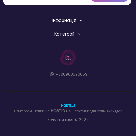
Інформація
Категорії
+380960690669
HOSTiQ.ua
Сайт розміщений на
— хостинг для будь-яких ідей
Хочу гратися © 2026