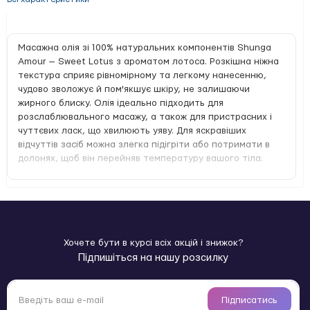
Масажна олія зі 100% натуральних компонентів Shunga
Amour — Sweet Lotus з ароматом лотоса. Розкішна ніжна
текстура сприяє рівномірному та легкому нанесенню,
чудово зволожує й пом'якшує шкіру, не залишаючи
жирного блиску. Олія ідеально підходить для
розслаблювального масажу, а також для пристрасних і
чуттєвих ласк, що хвилюють уяву. Для яскравіших
відчуттів засіб можна злегка підігріти або потримати в
долонях, щоб він перейняв температуру вашого тіла.
Хочете бути в курсі всіх акцій і знижок?
Підпишіться на нашу розсилку
Підписатись