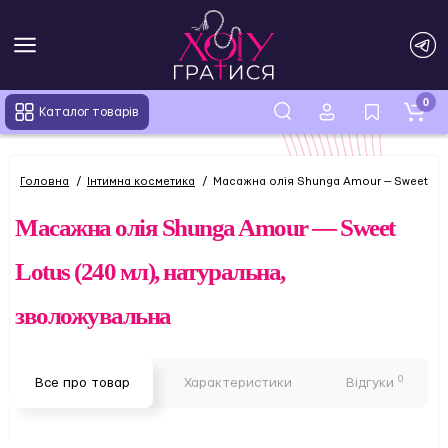
0
Каталог товарів
Головна
Інтимна косметика
Масажна олія Shunga Amour — Sweet Lot
Масажна олія Shunga Amour — Sweet
Lotus (240 мл), натуральна,
зволожувальна
0
Все про товар
Характеристики
Відгуки