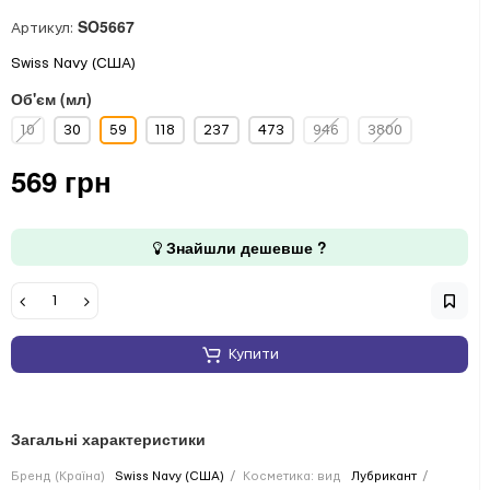
SO5667
Артикул:
Swiss Navy (США)
Об'єм (мл)
10
30
59
118
237
473
946
3800
569 грн
Знайшли дешевше ?
Купити
Загальні характеристики
Бренд (Країна)
Swiss Navy (США)
Косметика: вид
Лубрикант