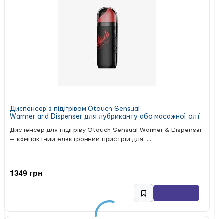
прозорий, без запаху, з приємною консистенцією;
флакон із дозатором для зручності.
Склад:
Water, Glycerin, Propylene Glycol,
Hydroxyethylcellulose, Sodium Benzoate, Diazolidinyl Urea,
Acesulfame Potassium, Potassium Sorbate, Citric Acid
Характеристики:
Бренд: Swiss Navy (США)
Країна походження: США
Об’єм: 59 мл
Тип: лубрикант
Диспенсер з підігрівом Otouch Sensual
Дія: без ефекту
Warmer and Dispenser для лубриканту або масажної олії
Диспенсер для підігріву Otouch Sensual Warmer & Dispenser
— компактний електронний пристрій для .....
1349 грн