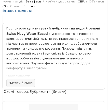
Косметика: дія
Без ефекту
Країна надходження
США
Об'єм (мл)
59
Основа
Водна
Всі характеристики
густий лубрикант на водній основі
Пропонуємо купити
Swiss Navy Water-Based
з унікальною текстурою та
властивостями! Цей гель не розтікається та не липне, а
під час тертя перетворюється на рідину, забезпечуючи
тривале та комфортне ковзання. Природні відчуття,
довготривалий ефект і сумісність із більшістю секс-
іграшок роблять його ідеальним для інтимного
використання. Зручний флакон із дозатором додає
комфорту в застосуванні.
Особливості:
гель стає рідким тільки під час тертя, не
Читати більше
розтікається;
ефект тривалого ковзання;
Схожі товари: Лубриканти (Змазки)
легко змивається, не залишає плям;
сумісний із більшістю іграшок та латексних
презервативів;