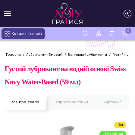
0
Каталог товарів
Головна
Лубриканти (Змазки)
Вагінальні лубриканти
Густий лубри
Густий лубрикант на водній основі Swiss
Navy Water-Based (59 мл)
1
Все про товар
Характеристики
Відгуки
Топ
Популярний