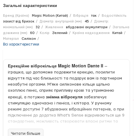
Загальні характеристики
Бренд (Країна)
Magic Motion (Китай)
Вібрація
так
Водостійкість
захист від бризок
Діаметр: внутрішній (мм)
45
Діаметр:
мінімальний (мм)
32
Живлення
вбудовані акумулятори
Загальна
довжина (мм)
60
Колір
Зелений
Країна надходження
Китай
Матеріал
Силікон
Всі характеристики
Ерекційне віброкільце Magic Motion Dante II
—
іграшка, що допоможе подовжити ерекцію, посилити
відчуття під час близькості та подарує вам із партнером
незабутні оргазми. М’яке силіконове кільце щільно
охоплює пеніс, сприяє припливу крові та утриманню
знімна віброкуля
ерекції, а потужна
забезпечує
стимуляцію одночасно і пеніса, і клітора. У ручному
режимі доступні 7 вбудованих вібраційних патернів, а при
підключенні до додатка What's Sense відкриваються ще 9
стандартних, можливість створювати власні ритми та
навіть передавати керування партнеру на відстані.
Читати більше