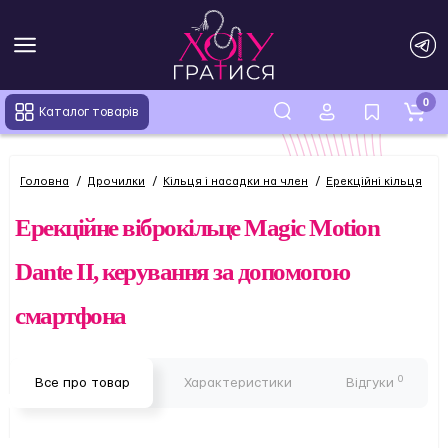
0
Каталог товарів
Головна
Дрочилки
Кільця і насадки на член
Ерекційні кільця
Е
Ерекційне віброкільце Magic Motion
Dante II, керування за допомогою
смартфона
0
Все про товар
Характеристики
Відгуки