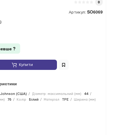
0
SO6069
Артикул:
)
евше ?
Купити
еристики
Johnson (США)
Діаметр: максимальний (мм)
44
мм)
76
Колір
Білий
Матеріал
TPE
Ширина (мм)