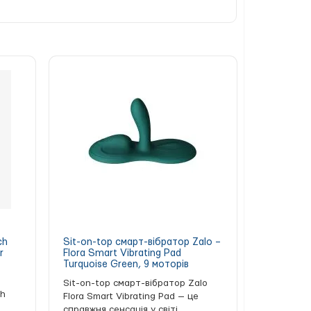
d Helping Head Pro — Frost
у магазині
ch
Sit-on-top смарт-вібратор Zalo –
r
Flora Smart Vibrating Pad
Turquoise Green, 9 моторів
Sit-on-top смарт-вібратор Zalo
ch
Flora Smart Vibrating Pad — це
справжня сенсація у світі