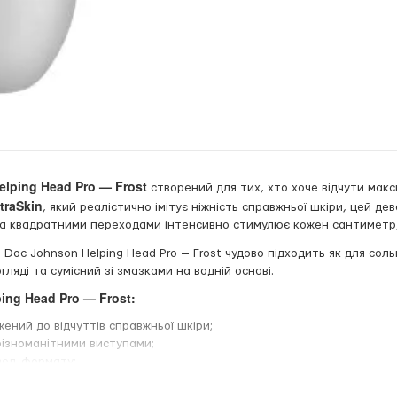
lping Head Pro — Frost
створений для тих, хто хоче відчути мак
traSkin
, який реалістично імітує ніжність справжньої шкіри, цей д
та квадратними переходами інтенсивно стимулює кожен сантиметр,
 Doc Johnson Helping Head Pro — Frost чудово підходить як для сольн
гляді та сумісний зі змазками на водній основі.
ng Head Pro — Frost:
ений до відчуттів справжньої шкіри;
різноманітними виступами;
вел-формату;
у парних іграх;