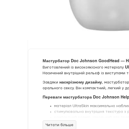
Мастурбатор Doc Johnson GoodHead — He
Ul
Виготовлений із високоякісного матеріалу
Насичений внутрішній рельєф із виступами 
наскрізному дизайну
Завдяки
, мастурбатор
орального сексу. Він компактний, легкий у до
Переваги мастурбатора Doc Johnson Helpi
матеріал UltraSkin максимально наближ
стимулювальна внутрішня текстура з 
компактний розмір, ідеальний для тре
зручний для використання наодинці та 
Читати більше