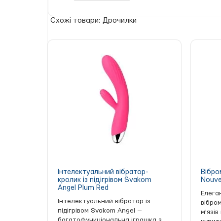
наскрізний дизайн для легкого догляду
Характеристики:
Схожі товари: Дрочилки
матеріал: UltraSkin;
колір: білий (Frost);
довжина: 7,6 см;
діаметр: 4,4 см.
Не відмовляйте собі в інтенсивній стимуляції
Хочу Гратися вже сьогодні.
Інтелектуальний вібратор-
Вібро
кролик із підігрівом Svakom
Nouve
Angel Plum Red
Елега
Інтелектуальний вібратор із
вібро
підігрівом Svakom Angel —
м'язів
багатофункціональна іграшка з