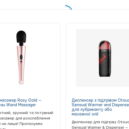
.
мастурбатор Doc Johnson GoodHea
 та яскравих оргазмах — купіть
масажер Rosy Gold —
Диспенсер з підігрівом Otou
au Wand Massager
Sensual Warmer and Dispense
для лубриканту або
нтний, зручний та потужний
масажної олії
масажер для розслаблення
Диспенсер для підігріву Otou
 і не лише! Пропонуємо
Sensual Warmer & Dispenser —