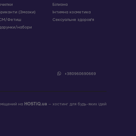
очилки
Білизна
бриканти (Змазки)
Інтимна косметика
СМ/Фетиш
Сексуальне здоров'я
дарунки/набори
+380960690669
HOSTiQ.ua
зміщений на
— хостинг для будь-яких ідей