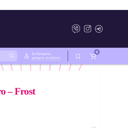
0
Добридень,
увійдіть в кабінет
 – Frost