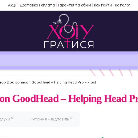
Акції
Доставка і оплата
Гарантія та обмін
Контакти
Каталог
тор Doc Johnson GoodHead – Helping Head Pro – Frost
n GoodHead – Helping Head Pro
0
0
дгуки
Питання - відповідь