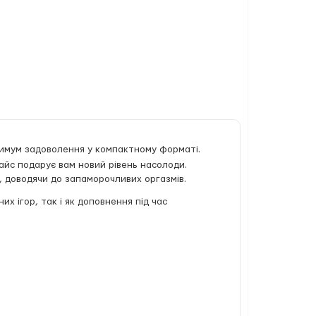
симум задоволення у компактному форматі.
евайс подарує вам новий рівень насолоди.
 доводячи до запаморочливих оргазмів.
их ігор, так і як доповнення під час