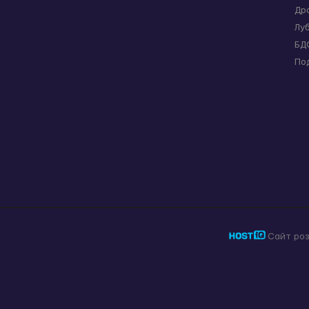
Др
Лу
БД
По
Сайт ро