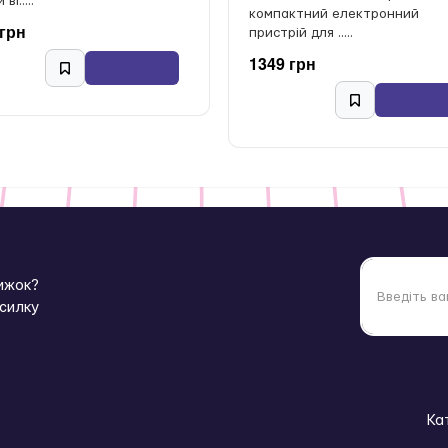
ві.....
компактний електронний
 грн
пристрій для .....
1349 грн
нижок?
зсилку
Ка