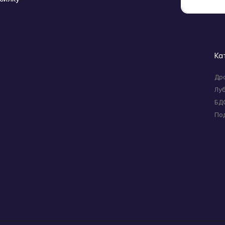
Ка
Др
Лу
БД
По