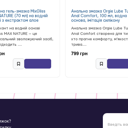
на гель-змазка MixGliss
Анальна змазка Orgie Lube T
ATURE (70 мл) на водній
Anal Comfort, 100 мл, водна
і з екстрактом алое
основа, імітація силікону
кант на водній основі
Анальна змазка Orgie Lube T
iss MAX NATURE — це
Anal Comfort створена для ти
рсальний зволожуючий засіб,
хто прагне комфорту, м’якост
ідходить .....
трива.....
грн
799 грн
нижок?
зсилку