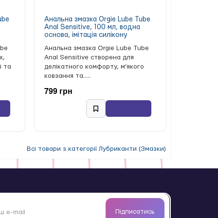
ube
Анальна змазка Orgie Lube Tube
Anal Sensitive, 100 мл, водна
основа, імітація силікону
ube
Анальна змазка Orgie Lube Tube
х,
Anal Sensitive створена для
і та
делікатного комфорту, м’якого
ковзання та.....
799 грн
Всі товари з категорії Лубриканти (Змазки)
Підписатись