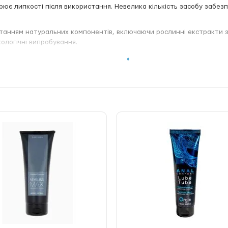
орює липкості після використання. Невелика кількість засобу забез
станням натуральних компонентів, включаючи рослинні екстракти з
кологічні випробування.
сиетилцелюлоза, бензоат натрію, аромат, кокосова олія, сахарин на
езервативів і секс-іграшок з будь-яких матеріалів
ня, не залишає жирних слідів, легко змивається
х, хто шукає поєднання делікатного догляду, зволоження та сумісн