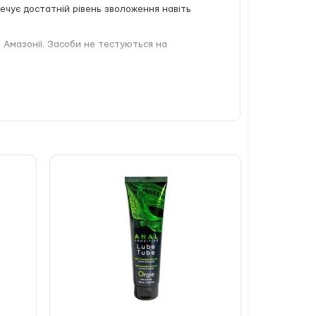
печує достатній рівень зволоження навіть
 Амазонії. Засоби не тестуються на
трію
ості з різними інтимними аксесуарами.