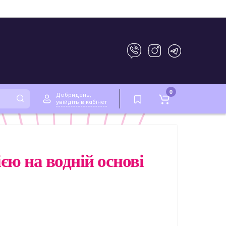
0
Добридень,
увійдіть в кабінет
єю на водній основі