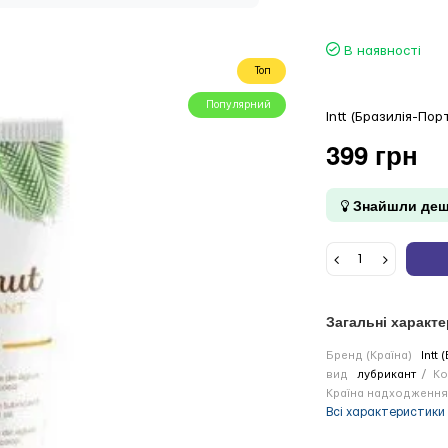
В наявності
Топ
Популярний
Intt (Бразилія-Пор
399 грн
Знайшли деш
Загальні характ
Бренд (Країна)
Intt
вид
лубрикант
Ко
Країна надходження
Всі характеристики