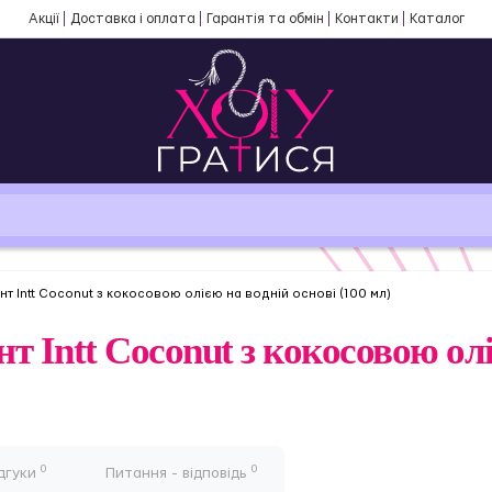
Акції
Доставка і оплата
Гарантія та обмін
Контакти
Каталог
т Intt Coconut з кокосовою олією на водній основі (100 мл)
 Intt Coconut з кокосовою олі
0
0
дгуки
Питання - відповідь