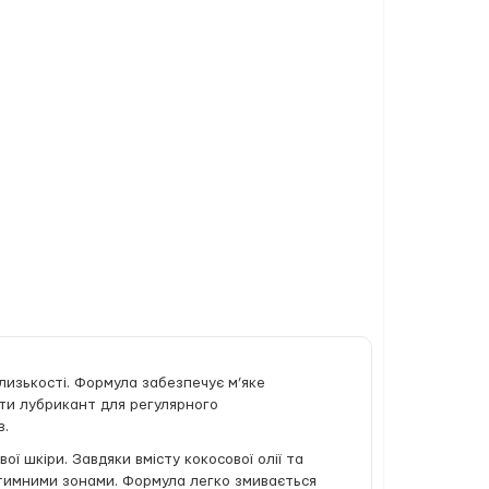
близькості. Формула забезпечує м’яке
ити лубрикант для регулярного
в.
ї шкіри. Завдяки вмісту кокосової олії та
нтимними зонами. Формула легко змивається