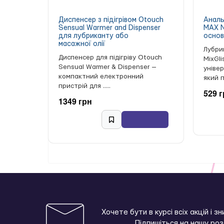
Диспенсер з підігрівом Otouch
Аналь
Sensual Warmer and Dispenser
MAX N
для лубриканту або
основ
масажної олії
Лубри
Диспенсер для підігріву Otouch
MixGl
Sensual Warmer & Dispenser —
уніве
компактний електронний
який п
пристрій для .....
529 
1349 грн
Хочете бути в курсі всіх акцій і з
Підпишіться на нашу ро