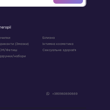
тегорії
очилки
Білизна
бриканти (Змазки)
Інтимна косметика
СМ/Фетиш
Сексуальне здоров'я
дарунки/набори
+380960690669