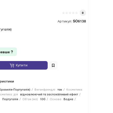
0
SO6138
Артикул:
тугалія)
евше ?
Купити
еристики
 (Бразилія-Португалія)
Веганфрендлі
так
Косметика:
сметика: дія
відновлюючий та заспокійливий ефект
Португалія
Об'єм (мл)
100
Основа
Водна