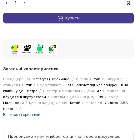
Купити
Загальні характеристики
Бренд (Країна)
Satisfyer (Німеччина)
Вібрація
так
Вакуумна
стимуляція
так
Водостійкість
IPX7 – захист під час занурення на
глибину до 1 метра
Діаметр: максимальний (мм)
47
Живлення
вбудовані акумулятори
Загальна довжина (мм)
199
Колір
Малиновий
Країна надходження
Китай
Матеріал
Силікон ABS-
пластик
Всі характеристики
Пропонуємо купити вібратор для клітора з вакуумною