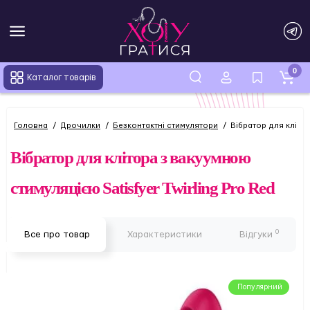
0
Каталог товарів
Головна
Дрочилки
Безконтактні стимулятори
Вібратор для клітор
Вібратор для клітора з вакуумною
стимуляцією Satisfyer Twirling Pro Red
0
Все про товар
Характеристики
Відгуки
Популярний