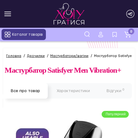
0
Каталог товарів
Головна
Дрочилки
Мастурбатори/вагіни
Мастурбатор Satisfyer Me
Мастурбатор Satisfyer Men Vibration+
0
Все про товар
Характеристики
Відгуки
Популярний