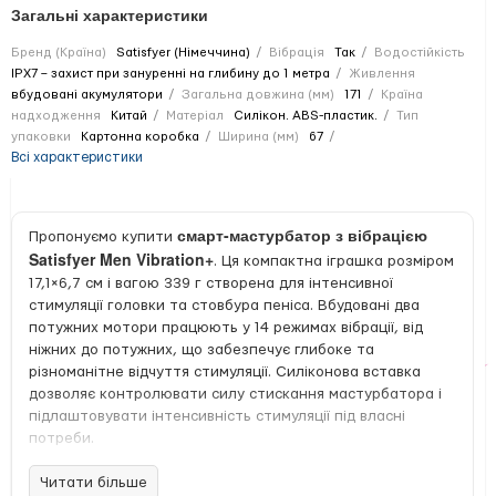
Загальні характеристики
Бренд (Країна)
Satisfyer (Німеччина)
Вібрація
Так
Водостійкість
IPX7 – захист при зануренні на глибину до 1 метра
Живлення
вбудовані акумулятори
Загальна довжина (мм)
171
Країна
надходження
Китай
Матеріал
Силікон. ABS-пластик.
Тип
упаковки
Картонна коробка
Ширина (мм)
67
Всі характеристики
смарт-мастурбатор з вібрацією
Пропонуємо купити
Satisfyer Men Vibration+
. Ця компактна іграшка розміром
17,1×6,7 см і вагою 339 г створена для інтенсивної
стимуляції головки та стовбура пеніса. Вбудовані два
потужних мотори працюють у 14 режимах вібрації, від
ніжних до потужних, що забезпечує глибоке та
різноманітне відчуття стимуляції. Силіконова вставка
дозволяє контролювати силу стискання мастурбатора і
підлаштовувати інтенсивність стимуляції під власні
потреби.
Мастурбатор має стильний та ергономічний корпус з
Читати більше
АБС-пластика та матового силікону, що забезпечує