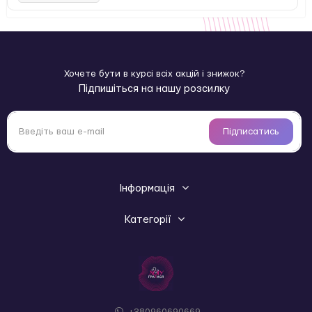
зручність використання та компактне зберігання.
Глибина каналу складає 7 см, внутрішній діаметр 4–4,5
см, що підходить для більшості розмірів, а основний
ефект спрямований на стимуляцію головки пеніса.
Хочете бути в курсі всіх акцій і знижок?
При підключенні до смартфона через додаток Satisfyer
Підпишіться на нашу розсилку
Connect (Android та iOS) відкриваються додаткові
можливості: керування кожним мотором окремо або
синхронізація, створення власних режимів вібрації,
вібрації під ритм музики або зовнішніх звуків, доступ до
Підписатись
бібліотеки режимів від інших користувачів та передача
керування на відстані.
Мастурбатор повністю водонепроникний (IPX7), що
Інформація
дозволяє використовувати його у ванні або душі. Просте
управління двома великими текстурованими кнопками
Категорії
забезпечує легке перемикання режимів навіть під час гри.
Комплектація включає магнітний USB-кабель для зарядки
та інструкцію користувача. Рекомендується
застосовувати лубрикант на водній основі та очищати
мастурбатор після використання спеціальним засобом і
теплою водою.
+380960690669