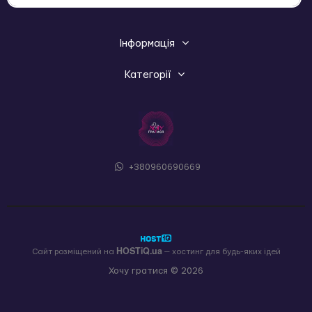
Інформація
Категорії
+380960690669
HOSTiQ.ua
Сайт розміщений на
— хостинг для будь-яких ідей
Хочу гратися © 2026