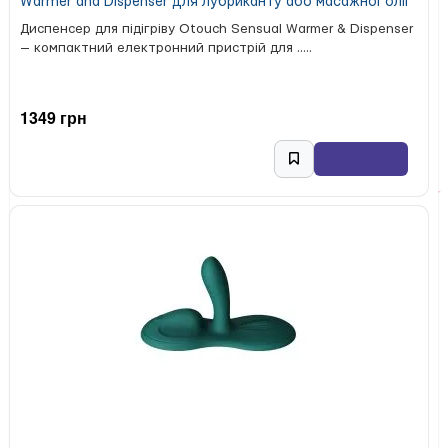
Warmer and Dispenser для лубриканту або масажної олії
Диспенсер для підігріву Otouch Sensual Warmer & Dispenser
— компактний електронний пристрій для .....
1349 грн