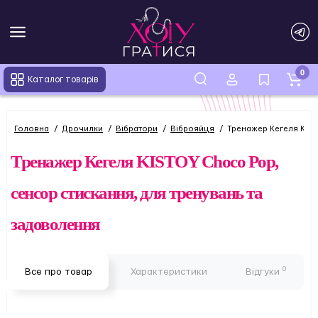
0
Каталог товарів
Головна
Дрочилки
Вібратори
Віброяйця
Тренажер Кегеля KIST
Тренажер Кегеля KISTOY Choco Pop,
сенсор стискання, для тренувань та
задоволення
0
Все про товар
Характеристики
Відгуки