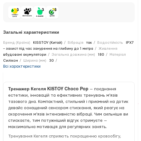
Загальні характеристики
Бренд (Країна)
KISSTOY (Китай)
Вібрація
так
Водостійкість
IPX7
– захист під час занурення на глибину до 1 метра
Живлення
вбудовані акумулятори
Загальна довжина (мм)
180
Матеріал
Силікон
Ширина (мм)
30
Всі характеристики
Тренажер Кегеля KISTOY Choco Pop
— поєднання
естетики, інновацій та ефективних тренувань м’язів
тазового дна. Компактний, стильний і приємний на дотик
девайс оснащений сенсором стискання, який реагує на
скорочення м’язів інтенсивністю вібрації. Чим сильніше ви
стискаєте, тим потужніший відгук отримуєте —
максимальна мотивація для регулярних занять.
Тренування Кегеля сприяють покращенню кровообігу,