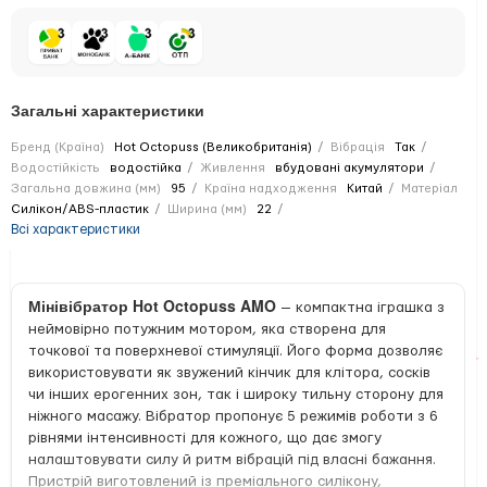
Загальні характеристики
Бренд (Країна)
Hot Octopuss (Великобританія)
Вібрація
Так
Водостійкість
водостійка
Живлення
вбудовані акумулятори
Загальна довжина (мм)
95
Країна надходження
Китай
Матеріал
Силікон/ABS-пластик
Ширина (мм)
22
Всі характеристики
Мінівібратор Hot Octopuss AMO
— компактна іграшка з
неймовірно потужним мотором, яка створена для
точкової та поверхневої стимуляції. Його форма дозволяє
використовувати як звужений кінчик для клітора, сосків
чи інших ерогенних зон, так і широку тильну сторону для
ніжного масажу. Вібратор пропонує 5 режимів роботи з 6
рівнями інтенсивності для кожного, що дає змогу
налаштовувати силу й ритм вібрацій під власні бажання.
Пристрій виготовлений із преміального силікону,