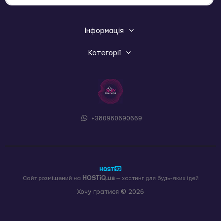
Інформація
Категорії
+380960690669
HOSTiQ.ua
Сайт розміщений на
— хостинг для будь-яких ідей
Хочу гратися © 2026