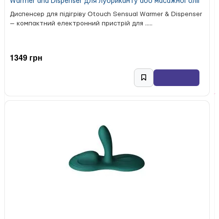
Warmer and Dispenser для лубриканту або масажної олії
Диспенсер для підігріву Otouch Sensual Warmer & Dispenser
— компактний електронний пристрій для .....
1349 грн