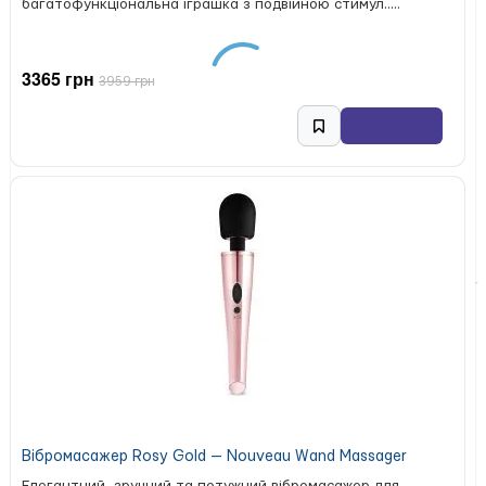
багатофункціональна іграшка з подвійною стимул.....
розміри: 9,5 × 2,2 × 1,3 см
маса: 43 г
час роботи: до 40 хвилин
3365 грн
3959 грн
час заряджання: до 3 годин
матеріали: силікон, АБС-пластик
У комплекті: USB-кабель для заряджання.
мінівібратор Hot Octopuss AMO
Купити
у магазині Хочу
Гратися можна для точкової стимуляції та ніжного
еротичного масажу, щоб завжди мати задоволення під
рукою.
Вібромасажер Rosy Gold — Nouveau Wand Massager