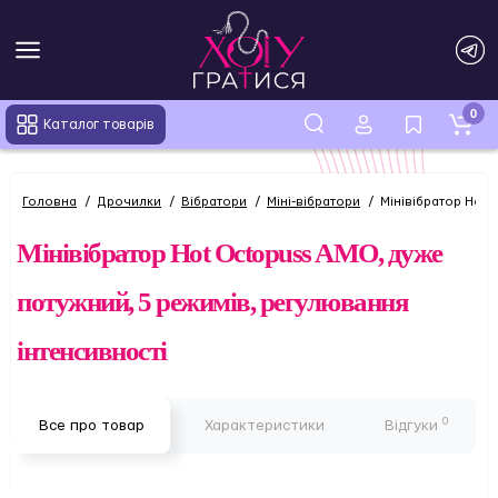
0
Каталог товарів
Головна
Дрочилки
Вібратори
Міні-вібратори
Мінівібратор Hot 
Мінівібратор Hot Octopuss AMO, дуже
потужний, 5 режимів, регулювання
інтенсивності
0
Все про товар
Характеристики
Відгуки