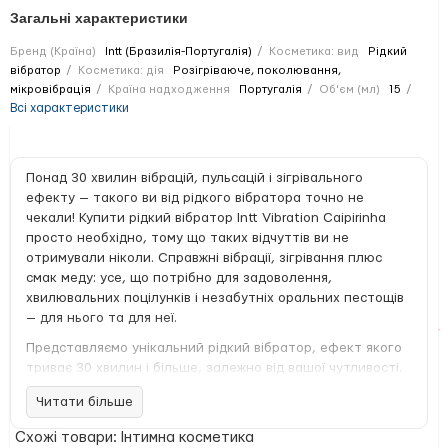
Загальні характеристики
Бренд (Країна)
Intt (Бразилія-Португалія)
Косметика: вид
Рідкий
вібратор
Косметика: дія
Розігріваюче, поколювання,
мікровібрація
Країна надходження
Португалія
Об'єм (мл)
15
Всі характеристики
Понад 30 хвилин вібрацій, пульсацій і зігрівального
ефекту — такого ви від рідкого вібратора точно не
чекали! Купити рідкий вібратор Intt Vibration Caipirinha
просто необхідно, тому що таких відчуттів ви не
отримували ніколи. Справжні вібрації, зігрівання плюс
смак меду: усе, що потрібно для задоволення,
хвилювальних поцілунків і незабутніх оральних пестощів
— для нього та для неї.
Представляємо унікальний рідкий вібратор, ефект якого
триває 30 хвилин і більше, залежно від вашої чутливості.
Цілих 30 хвилин мінливих відчуттів! Тепло, що
Читати більше
розливається по тілу, ніжне поколювання й інтенсивна
пульсація, яка змусить вас тремтіти від задоволення у
Схожі товари: Інтимна косметика