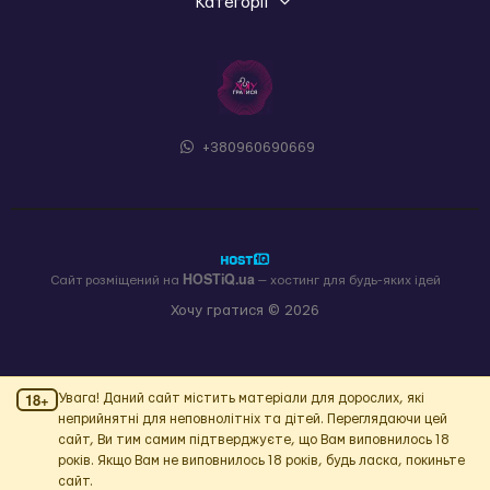
Категорії
+380960690669
HOSTiQ.ua
Сайт розміщений на
— хостинг для будь-яких ідей
Хочу гратися © 2026
18+
Увага! Даний сайт містить матеріали для дорослих, які
неприйнятні для неповнолітніх та дітей. Переглядаючи цей
сайт, Ви тим самим підтверджуєте, що Вам виповнилось 18
років. Якщо Вам не виповнилось 18 років, будь ласка, покиньте
сайт.