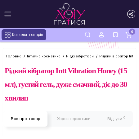
0
Каталог товарів
Головна
Інтимна косметика
Рідкі вібратори
Рідкий вібратор Intt V
Рідкий вібратор Intt Vibration Honey (15
мл), густий гель, дуже смачний, діє до 30
хвилин
0
Все про товар
Характеристики
Відгуки