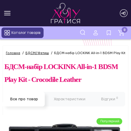
0
Каталог товарів
Головна
БДСМ/Фетиш
БДСМ-набір LOCKINK All-in-1 BDSM Play Kit - C
БДСМ-набір LOCKINK All-in-1 BDSM
Play Kit - Crocodile Leather
0
Все про товар
Характеристики
Відгуки
Популярний