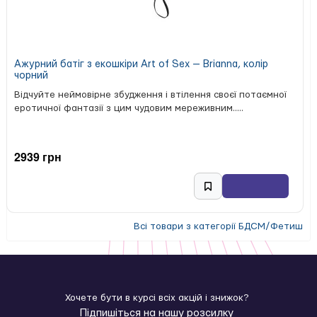
Ажурний батіг з екошкіри Art of Sex — Brianna, колір
чорний
Відчуйте неймовірне збудження і втілення своєї потаємної
еротичної фантазії з цим чудовим мереживним.....
2939 грн
Всі товари з категорії БДСМ/Фетиш
Хочете бути в курсі всіх акцій і знижок?
Підпишіться на нашу розсилку