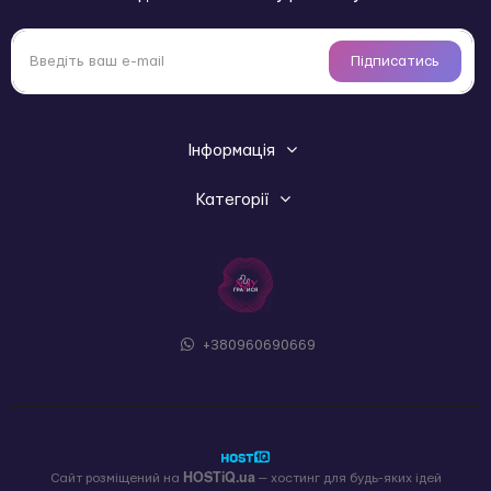
Підписатись
Інформація
Категорії
+380960690669
HOSTiQ.ua
Сайт розміщений на
— хостинг для будь-яких ідей