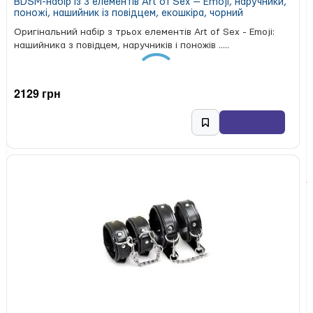
BDSM-набір із 3 елементів Art of Sex — Emoji, наручники,
дизайн
– преміальна естетика без вульгарності
поножі, нашийник із повідцем, екошкіра, чорний
Висока якість матеріалів
✅
– натуральна шкіра та міцні
Оригінальний набір з трьох елементів Art of Sex - Emoji:
Зручність зберігання
металеві елементи ✅
– два окремі
нашийника з повідцем, наручників і поножів .....
висувні ящики для персоналізованого простору
Максимальна конфіденційність
✅
– закривається на
кодовий замок
2129 грн
Пориньте у світ чуттєвих експериментів із
преміальним набором BDSM від LOCKINK!