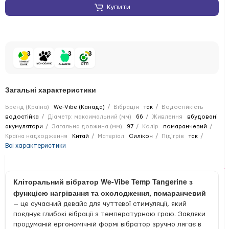
Купити
Загальні характеристики
Бренд (Країна)
We-Vibe (Канада)
Вібрація
так
Водостійкість
водостійка
Діаметр: максимальний (мм)
66
Живлення
вбудовані
акумулятори
Загальна довжина (мм)
97
Колір
помаранчевий
Країна надходження
Китай
Матеріал
Силікон
Підігрів
так
Всі характеристики
Кліторальний вібратор We-Vibe Temp Tangerine з
функцією нагрівання та охолодження, помаранчевий
— це сучасний девайс для чуттєвої стимуляції, який
поєднує глибокі вібрації з температурною грою. Завдяки
продуманій ергономічній формі вібратор зручно лягає в