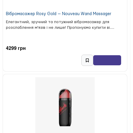
час роботи: до 60 хвилин.
Вібромасажер Rosy Gold — Nouveau Wand Massager
We-Vibe Temp Tangerine стане чудовим вибором для тих,
хто хоче додати у близькість нові відчуття завдяки
Елегантний, зручний та потужний вібромасажер для
поєднанню вібрації та температурної гри. У секс-шопі
розслаблення м'язів і не лише! Пропонуємо купити ві.....
Хочу Гратися
такий девайс привертає увагу стильним
дизайном, зручною формою та можливістю зробити
інтимні моменти ще більш чуттєвими.
4299 грн