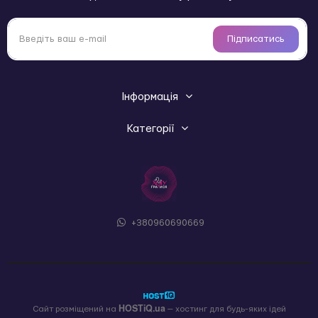
Підписатись
Інформація
Категорії
+380960690669
HOSTiQ.ua
Сайт розміщений на
— хостинг для будь-яких ідей