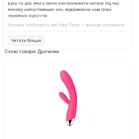
руку та дає змогу легко контролювати натиск під час
масажу найчутливіших зон, відкриваючи нові грані
приємних відчуттів.
Головна особливість We-Vibe Temp — функція нагрівання
та охолодження, яка допомагає урізноманітнити інтимні
ігри без додаткових аксесуарів. Поверхню девайса можна
Читати більше
швидко нагріти до 38 °C або охолодити до 20 °C простим
натисканням кнопки. Така зміна температури робить
Схожі товари: Дрочилки
стимуляцію більш цікавою, яскравою та допомагає краще
досліджувати ерогенні зони.
Модель поєднує потужність і делікатність: 3 рівні
інтенсивності та 3 режими вібрації дають можливість
підібрати ритм під власні побажання. We-Vibe Temp
підходить для стимуляції клітора, сосків, внутрішньої
частини стегон та інших чутливих ділянок тіла під час
прелюдії або сольних пестощів. Тиха робота робить
використання ще комфортнішим, а водонепроникний
корпус дозволяє насолоджуватися девайсом у ванні або
душі.
поєднання вібрації з функцією нагрівання та
охолодження;