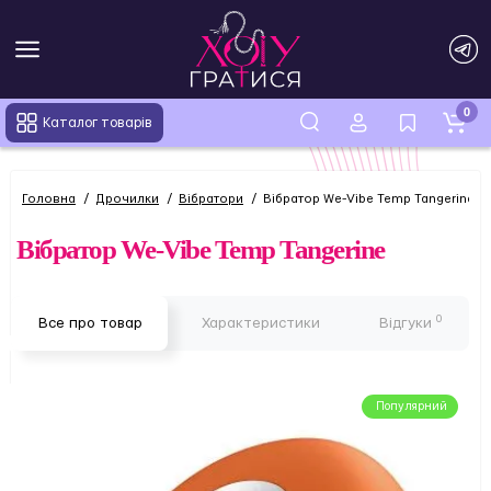
0
Каталог товарів
Головна
Дрочилки
Вібратори
Вібратор We-Vibe Temp Tangerine
Вібратор We-Vibe Temp Tangerine
0
Все про товар
Характеристики
Відгуки
Популярний