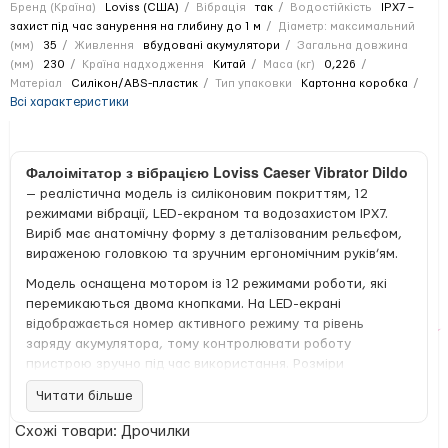
Бренд (Країна)
Loviss (США)
Вібрація
так
Водостійкість
IPX7 –
захист під час занурення на глибину до 1 м
Діаметр: максимальний
(мм)
35
Живлення
вбудовані акумулятори
Загальна довжина
(мм)
230
Країна надходження
Китай
Маса (кг)
0,226
Матеріал
Силікон/ABS-пластик
Тип упаковки
Картонна коробка
Всі характеристики
Фалоімітатор з вібрацією Loviss Caeser Vibrator Dildo
— реалістична модель із силіконовим покриттям, 12
режимами вібрації, LED-екраном та водозахистом IPX7.
Виріб має анатомічну форму з деталізованим рельєфом,
вираженою головкою та зручним ергономічним руків’ям.
Модель оснащена мотором із 12 режимами роботи, які
перемикаються двома кнопками. На LED-екрані
відображається номер активного режиму та рівень
заряду акумулятора, тому контролювати роботу
пристрою зручно під час використання. Розміри
становлять 23 × 3,5 см, вага — 226 г.
Читати більше
Робоча частина має м’яке силіконове покриття, а корпус
Схожі товари: Дрочилки
виготовлений із силікону та АБС-пластику. Завдяки