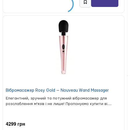
Тип: фалоімітатор з вібрацією
Розміри: 23 × 3,5 см
Кількість режимів: 12
Час роботи: до 60 хвилин
Час заряджання: приблизно 120 хвилин
Живлення: акумулятор, магнітне USB-заряджання
Матеріали: силікон, АБС-пластик
Вага: 226 г
Водозахист: IPX7
Керування: 2 кнопки
Комплектація: фалоімітатор, магнітний USB-кабель
Особливості: LED-екран, реалістичний рельєф,
ергономічне руків’я, водонепроникність
Вібромасажер Rosy Gold — Nouveau Wand Massager
Елегантний, зручний та потужний вібромасажер для
розслаблення м'язів і не лише! Пропонуємо купити ві.....
4299 грн