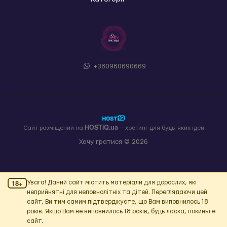
+380960690669
HOSTiQ.ua
Сайт розміщений на
— хостинг для будь-яких ідей
Хочу гратися © 2026
18+
Увага! Даний сайт містить матеріали для дорослих, які
неприйнятні для неповнолітніх та дітей. Переглядаючи цей
сайт, Ви тим самим підтверджуєте, що Вам виповнилось 18
років. Якщо Вам не виповнилось 18 років, будь ласка, покиньте
сайт.