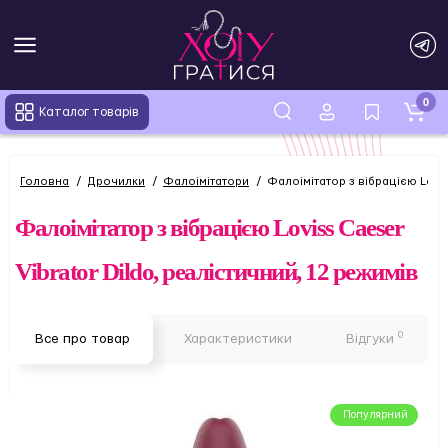
0
Каталог товарів
Головна
Дрочилки
Фалоімітатори
Фалоімітатор з вібрацією Lovis
Фалоімітатор з вібрацією Loviss Caeser
Vibrator Dildo, реалістичний, 12 режимів
0
Все про товар
Характеристики
Відгуки
Популярний