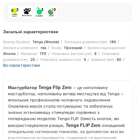
Загальні характеристики
Бренд (Країна)
Tenga (Японія)
Загальна довжина (мм)
180
Змазка в комплекті
так
Колір
Прозорий
Країна надходження
Японія
Матеріал
TPE
Упаковка: висота (см)
8
Упаковка:
довжина (см)
20
Упаковка: ширина (см)
9
Ширина (мм)
80
Всі характеристики
Мастурбатор Tenga Flip Zero
— це наполовину
мастурбатор, наполовину витвір мистецтва від Tenga —
японських професіоналів чоловічого задоволення.
Оновлена версія стала потужнішою та забезпечує
значно інтенсивнішу стимуляцію порівняно з
попередньою моделлю Tenga FLIP. Замість кнопок, які
Tenga FLIP Zero
використовувалися раніше,
оснащений
спеціальною натискною панеллю, за допомогою якої ви
контролюєте інтенсивність стимуляції та внутрішній