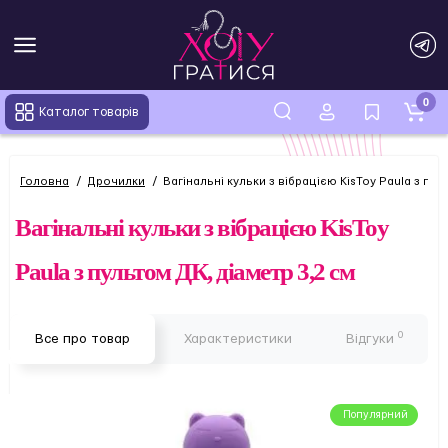
0
Каталог товарів
Головна
Дрочилки
Вагінальні кульки з вібрацією KisToy Paula з пул
Вагінальні кульки з вібрацією KisToy
Paula з пультом ДК, діаметр 3,2 см
0
Все про товар
Характеристики
Відгуки
Популярний