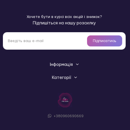
клітора (спробуй робити це вушками!).
10 режимів вібрації + 3 рівня інтенсивності для
кожного;
Хочете бути в курсі всіх акцій і знижок?
спеціальна кнопка «оргазм бустер»: одне
Підпишіться на нашу розсилку
натискання моментально увімкне найпотужнішу
рівну вібрацію для швидкої кульмінації;
пульт керування з радіусом дії до 12 метрів: грай
Підписатись
сама або з партнером;
зручна магнітна зарядка (будь уважна: контакти
для зарядки на хвостику);
крутий і милий зовнішній вигляд.
Інформація
KisToy Young - серія іграшок, призначена для тих, хто
тільки починає свій шлях у світі еротичних пригод.
Категорії
Іграшки цієї серії надзвичайно милі, виконані у вигляді
казкових персонажів і прості в керуванні. Дизайн
упаковки з прозорою кришкою дозволяє відразу оцінити
кожну симпатичну деталь іграшки.
Бренд KisToy - новинка на українському ринку, яка
відрізняється продуманим підходом до кожного товару.
+380960690669
Головна ідея бренду - те, що всі люди прекрасні і кожне
тіло заслуговує максимальної насолоди. Продумані