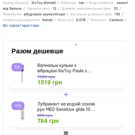
Бренд (Країна)
KisToy (Китай)
Вібрація
так
Водостійкість
захист
від бризок
Гарантія (міс)
12
Діаметр: максимальний (мм)
32
Живлення
вбудовані акумулятори
Загальна довжина (мм)
195
Країна надходження
Китай
Маса (кг)
0,078
Матеріал
Силікон
Всі характеристики
Разом дешевше
Вагінальні кульки з
5%
вібрацією KisToy Paula з
1599 грн
пультом ДК, діаметр 3,2 см
1519 грн
+
Лубрикант на водній основі
15%
pjur MED Sensitive glide 100
899 грн
мл для надчутливої ​​шкіри
764 грн
=