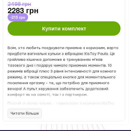
2498 грн
2283 грн
-215 грн
Купити комплект
Всім, хто любить поєднувати приємне з корисним, варто
придбати вагінальні кульки з вібрацією KisToy Paula. Ця
грайлива кішечка допоможе в тренуваннях м'язів
тазового дна і подарує чимало приємних моментів. 10
режимів вібрації плюс 3 рівня інтенсивності для кожного
режиму, а також спеціальна кнопка для моментального
посилення оргазму - те, що потрібно для приємного
вечора! А пульт керування забезпечить додатковий
комфорт як на самоті, так і з партнером.
Пограй зі своєю кицею - і одночасно з кішечкою KisToy
Paula! Ти можеш використовувати цю кішечку в трьох
Читати більше
варіантах: для тренувань вагінальних м'язів, щоб
посилити відчуття під час сексу і подбати про своє
здоров'я, для вагінальної стимуляції, а також - для ласк