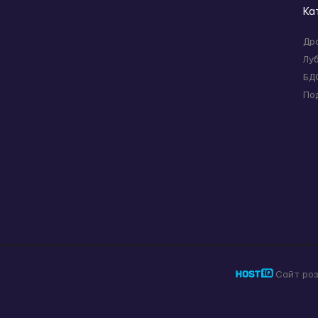
Ка
Др
Лу
БД
По
Сайт ро