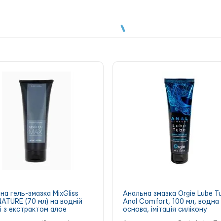
икантами з різною густотою. Найгустіший лубрикант серії — Solid,
інійці лубрикант носить назву Wild.
 із лубрикантом Tenga Hole Lotion Real. Ця японська змазка подба
crylate, Hydroxyethyl Cellulose, Phenoxyethanol, EDTA-2Na, Paraben, 
на гель-змазка MixGliss
Анальна змазка Orgie Lube T
ATURE (70 мл) на водній
Anal Comfort, 100 мл, водна
і з екстрактом алое
основа, імітація силікону