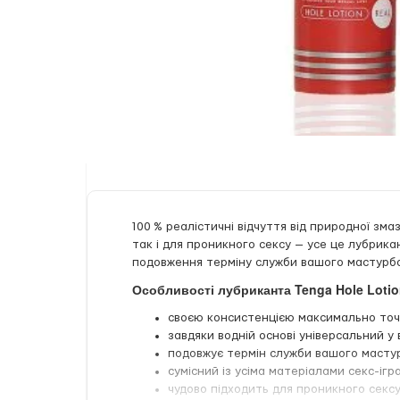
100 % реалістичні відчуття від природної зм
так і для проникного сексу — усе це лубрика
подовження терміну служби вашого мастурба
Особливості лубриканта Tenga Hole Lotio
своєю консистенцією максимально точно
завдяки водній основі універсальний у 
подовжує термін служби вашого мастур
сумісний із усіма матеріалами секс-ігр
чудово підходить для проникного сексу