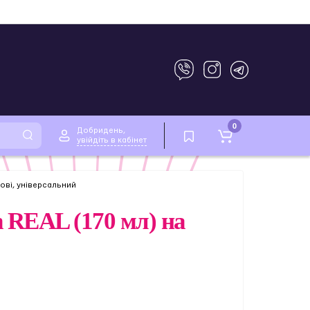
0
Добридень,
увійдіть в кабінет
нові, універсальний
n REAL (170 мл) на