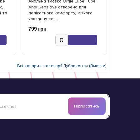
ube
Анальна змазка Orgie Lube Tube
х,
Anal Sensitive створена для
і та
делікатного комфорту, м’якого
ковзання та.....
799 грн
Всі товари з категорії Лубриканти (Змазки)
Підписатись