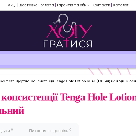
Акції
Доставка і оплата
Гарантія та обмін
Контакти
Каталог
кант стандартної консистенції Tenga Hole Lotion REAL (170 мл) на водній ос
консистенції Tenga Hole Lotio
альний
0
0
дгуки
Питання - відповідь