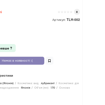
ті
0
TLH-002
Артикул:
евше ?
Немає в наявності :(
еристики
a (Японія)
Косметика: вид
лубрикант
Косметика: дія
 надходження
Японія
Об'єм (мл)
170
Основа